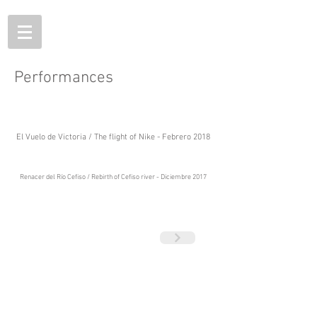
Performances
El Vuelo de Victoria / The flight of Nike - Febrero 2018
Renacer del Río Cefiso / Rebirth of Cefiso river - Diciembre 2017